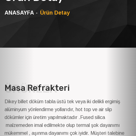
ANASAYFA
Ürün Detay
ÜRÜNLER
Masa Refrakteri
Dikey billet döküm tabla üstü tek veya iki delikli ergimiş
alüminyum yönlendirme yollarıdır, hot top ve air slip
dökümler için üretim yapılmaktadır .Fused silica
malzemeden imal edilmekte olup termal şok dayanımı
mükemmel , aşınma dayanımı çok iyidir. Müşteri talebine