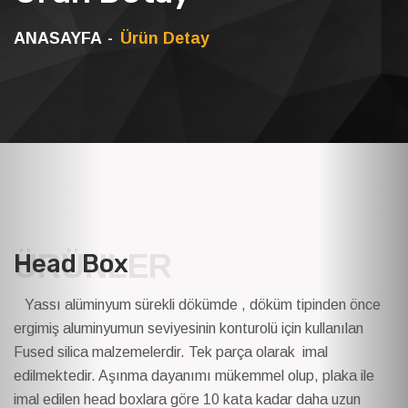
ANASAYFA
Ürün Detay
ÜRÜNLER
Head Box
Yassı alüminyum sürekli dökümde , döküm tipinden önce
ergimiş aluminyumun seviyesinin konturolü için kullanılan
Fused silica malzemelerdir. Tek parça olarak imal
edilmektedir. Aşınma dayanımı mükemmel olup, plaka ile
imal edilen head boxlara göre 10 kata kadar daha uzun