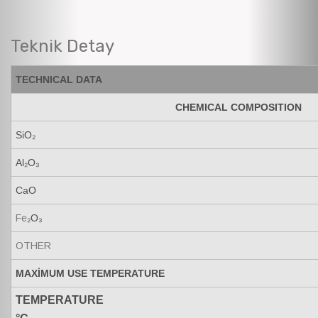
Teknik Detay
TECHNICAL DATA
CHEMICAL COMPOSITION
SiO₂
Al₂O₃
CaO
Fe
₂O₃
OTHER
MAXİMUM USE TEMPERATURE
TEMPERATURE